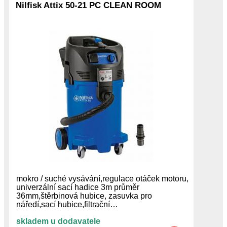
Nilfisk Attix 50-21 PC CLEAN ROOM
mokro / suché vysávání,regulace otáček motoru,
univerzální sací hadice 3m průměr
36mm,štěrbinová hubice, zasuvka pro
náředí,sací hubice,filtrační…
skladem u dodavatele