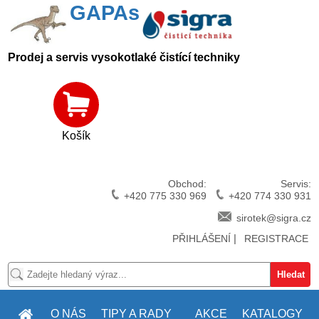
GAPAs
Prodej a servis vysokotlaké čistící techniky
Košík
Obchod:
Servis:
+420 775 330 969
+420 774 330 931
sirotek@sigra.cz
|
PŘIHLÁŠENÍ
REGISTRACE
O NÁS
TIPY A RADY
AKCE
KATALOGY