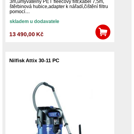
3m,umyvatelný PET fleecový filtr,kabel 7,5m,
štěrbinová hubice,adapter k nářadí,čištění filtru
pomocí…
skladem u dodavatele
13 490,00 Kč
Nilfisk Attix 30-11 PC