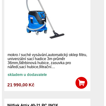
mokro / suché vysávání,automatický oklep filtru,
univerzální sací hadice 3m průměr
36mm,štěrbinová hubice, zasuvka pro
náředí,sací hubice,filtrační…
skladem u dodavatele
21 990,00 Kč
Nilfisk Attix 40-21 PC INOX