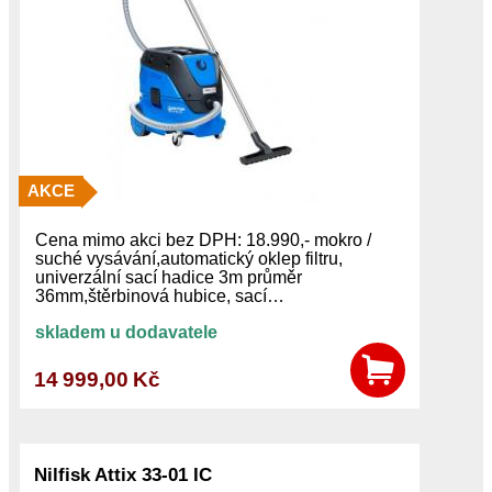
AKCE
Cena mimo akci bez DPH: 18.990,- mokro /
suché vysávání,automatický oklep filtru,
univerzální sací hadice 3m průměr
36mm,štěrbinová hubice, sací…
skladem u dodavatele
14 999,00 Kč
Nilfisk Attix 33-01 IC