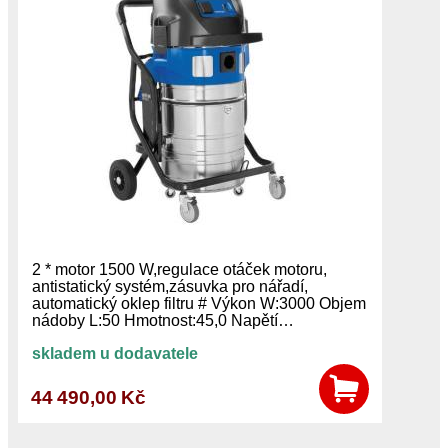
2 * motor 1500 W,regulace otáček motoru,
antistatický systém,zásuvka pro nářadí,
automatický oklep filtru # Výkon W:3000 Objem
nádoby L:50 Hmotnost:45,0 Napětí…
skladem u dodavatele
44 490,00 Kč