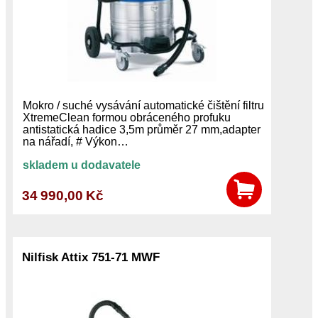
Mokro / suché vysávání automatické čištění filtru
XtremeClean formou obráceného profuku
antistatická hadice 3,5m průměr 27 mm,adapter
na nářadí, # Výkon…
skladem u dodavatele
34 990,00 Kč
Nilfisk Attix 751-71 MWF