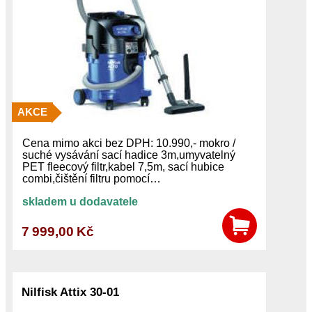
AKCE
Cena mimo akci bez DPH: 10.990,- mokro /
suché vysávání sací hadice 3m,umyvatelný
PET fleecový filtr,kabel 7,5m, sací hubice
combi,čištění filtru pomocí…
skladem u dodavatele
7 999,00 Kč
Nilfisk Attix 30-01