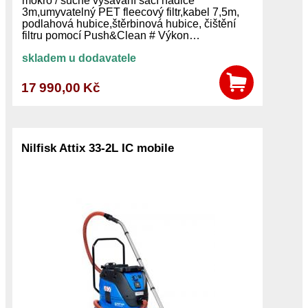
mokro / suché vysávání sací hadice
3m,umyvatelný PET fleecový filtr,kabel 7,5m,
podlahová hubice,štěrbinová hubice, čištění
filtru pomocí Push&Clean # Výkon…
skladem u dodavatele
17 990,00 Kč
Nilfisk Attix 33-2L IC mobile