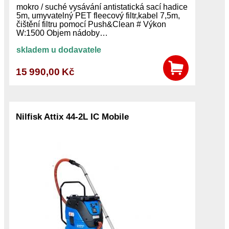
mokro / suché vysávání antistatická sací hadice
5m, umyvatelný PET fleecový filtr,kabel 7,5m,
čištění filtru pomocí Push&Clean # Výkon
W:1500 Objem nádoby…
skladem u dodavatele
15 990,00 Kč
Nilfisk Attix 44-2L IC Mobile