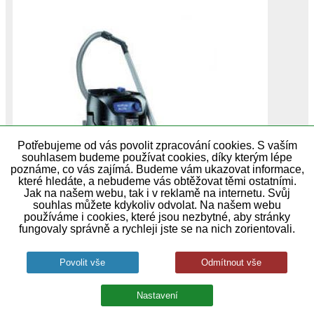
Potřebujeme od vás povolit zpracování cookies. S vaším
souhlasem budeme používat cookies, díky kterým lépe
poznáme, co vás zajímá. Budeme vám ukazovat informace,
které hledáte, a nebudeme vás obtěžovat těmi ostatními.
Jak na našem webu, tak i v reklamě na internetu. Svůj
souhlas můžete kdykoliv odvolat. Na našem webu
používáme i cookies, které jsou nezbytné, aby stránky
mokro / suché vysávání sací hadice
fungovaly správně a rychleji jste se na nich zorientovali.
3m,umyvatelný PET fleecový filtr,kabel 7,5m,
sací hubice combi, # Výkon W:1500 Objem
nádoby L:30 Hmotnost:10,0 Napětí…
skladem u dodavatele
9 990,00 Kč