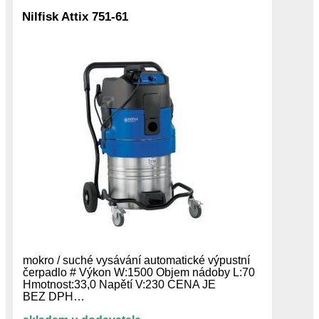
Nilfisk Attix 751-61
mokro / suché vysávání automatické výpustní
čerpadlo # Výkon W:1500 Objem nádoby L:70
Hmotnost:33,0 Napětí V:230 CENA JE
BEZ DPH…