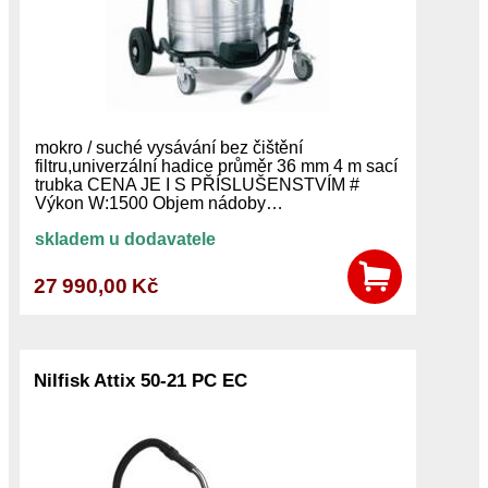
mokro / suché vysávání bez čištění
filtru,univerzální hadice průměr 36 mm 4 m sací
trubka CENA JE I S PŘÍSLUŠENSTVÍM #
Výkon W:1500 Objem nádoby…
skladem u dodavatele
27 990,00 Kč
Nilfisk Attix 50-21 PC EC