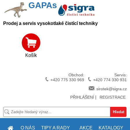
GAPAs
Prodej a servis vysokotlaké čistící techniky
Košík
Obchod:
Servis:
+420 775 330 969
+420 774 330 931
sirotek@sigra.cz
|
PŘIHLÁŠENÍ
REGISTRACE
O NÁS
TIPY A RADY
AKCE
KATALOGY