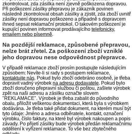
zkontrolovat, zda zásilka není zjevně poškozena dopravou.
Při poškození zásilky přepravou je zákazník povinen
následně zkontrolovat obsah zásilky a zjistit, zda zboží uvnitř
zásilky není dopravou poškozeno a případně s dopravcem
ihned sepsat reklamační protokol. O takovém poškození je
kupující povinen informovat prodávajícího
telefonicky,
emailem nebo písemně
.
Na pozdější reklamace, způsobené přepravou,
nelze brát zřetel. Za poškození zboží vzniklé
jeho dopravou nese odpovědnost přepravce.
V případě reklamace zboží prosím postupujte následujícím
způsobem: Nevíte-li si rady s postupem reklamace,
kontaktujte nás
. Pokud bylo zboží odebráno osobně, je třeba
dopravit vadný výrobek
na adresu dodavatele
. Pokud bylo
zboží doručeno přepravní službou či poštou, zašlete výrobek
zpět na naši adresu a zásilku označte slovem
"REKLAMACE". Výrobek je třeba zabalit do původního
obalu, přiložit veškerou dokumentaci, která byla s výrobkem
dodávána. Je třeba také přidat dokument, na kterém musí být
tyto údaje: Jméno a adresa odběratele, kontakt, označení
výrobku, číslo faktury, na které byl výrobek nakoupen a popis
závady. Po přijetí zásilky bude výrobek předán reklamačnímu
oddělení k vyřízení reklamace. To vše bez zbytečného
odkladu.