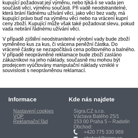
kupující požadovat její výměnu, nebo týká-li se vada jen
součásti věci, výměnu součásti. Při vadě neodstranitelné,
která brání řádnému užívání věci, jako věci bez vady, má
kupující právo buď na výměnu věci nebo na vrácení kupní
ceny zboží. Kupující může však také požadovat slevu, pokud
vada nebrání řádnému užívání věci.
V případě zjištění neodstranitelné výrobní vady bude zboží
vyměněno kus za kus, či vrácena peněžní částka. Do
vrácené částky se nezapočítává cena poštovného a balného.
V případě neoprávněné reklamace bude zboží zasláno
zákazníkovi na jeho náklady, současně mu mohou být
prodejcem vyúčtovány manipulační náklady vzniklé v
souvislosti s neoprávněnou reklamací.
Informace
Kde nás najdete
Nastavení cookies
Sigra.CZ s.r.o.
VOP
Václava Balého 25/1
Reklamační řád
153 00 Praha 5 – Radotín
Obchod:
+420 775 330 969