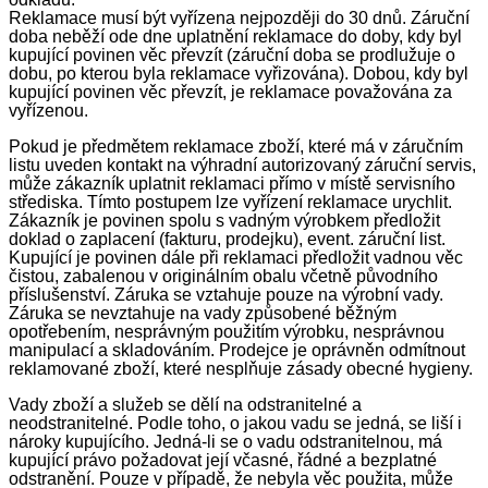
Reklamace musí být vyřízena nejpozději do 30 dnů. Záruční
doba neběží ode dne uplatnění reklamace do doby, kdy byl
kupující povinen věc převzít (záruční doba se prodlužuje o
dobu, po kterou byla reklamace vyřizována). Dobou, kdy byl
kupující povinen věc převzít, je reklamace považována za
vyřízenou.
Pokud je předmětem reklamace zboží, které má v záručním
listu uveden kontakt na výhradní autorizovaný záruční servis,
může zákazník uplatnit reklamaci přímo v místě servisního
střediska. Tímto postupem lze vyřízení reklamace urychlit.
Zákazník je povinen spolu s vadným výrobkem předložit
doklad o zaplacení (fakturu, prodejku), event. záruční list.
Kupující je povinen dále při reklamaci předložit vadnou věc
čistou, zabalenou v originálním obalu včetně původního
příslušenství. Záruka se vztahuje pouze na výrobní vady.
Záruka se nevztahuje na vady způsobené běžným
opotřebením, nesprávným použitím výrobku, nesprávnou
manipulací a skladováním. Prodejce je oprávněn odmítnout
reklamované zboží, které nesplňuje zásady obecné hygieny.
Vady zboží a služeb se dělí na odstranitelné a
neodstranitelné. Podle toho, o jakou vadu se jedná, se liší i
nároky kupujícího. Jedná-li se o vadu odstranitelnou, má
kupující právo požadovat její včasné, řádné a bezplatné
odstranění. Pouze v případě, že nebyla věc použita, může