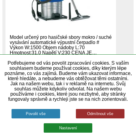
Model určený pro hasičské sbory mokro / suché
vysávání automatické výpustní čerpadlo #
Výkon W:1500 Objem nádoby L:70
Hmotnost:31,0 Napětí V:230 CENA JE…
skladem u dodavatele
Potřebujeme od vás povolit zpracování cookies. S vaším
souhlasem budeme používat cookies, díky kterým lépe
poznáme, co vás zajímá. Budeme vám ukazovat informace,
93 990,00 Kč
které hledáte, a nebudeme vás obtěžovat těmi ostatními.
Jak na našem webu, tak i v reklamě na internetu. Svůj
souhlas můžete kdykoliv odvolat. Na našem webu
používáme i cookies, které jsou nezbytné, aby stránky
fungovaly správně a rychleji jste se na nich zorientovali.
Soteco Nevada 640