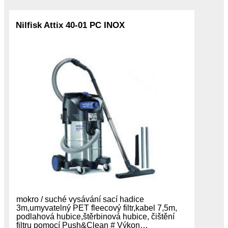
Nilfisk Attix 40-01 PC INOX
mokro / suché vysávání sací hadice
3m,umyvatelný PET fleecový filtr,kabel 7,5m,
podlahová hubice,štěrbinová hubice, čištění
filtru pomocí Push&Clean # Výkon…