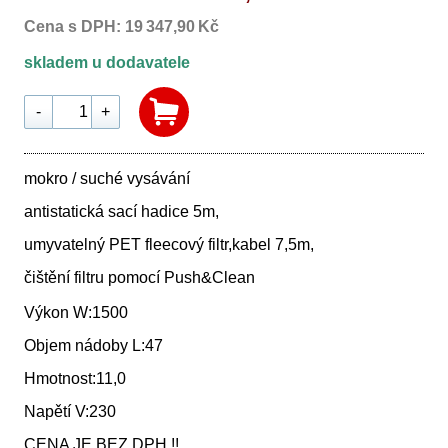
Cena s DPH: 19 347,90 Kč
skladem u dodavatele
-
+
mokro / suché vysávání
antistatická sací hadice 5m,
umyvatelný PET fleecový filtr,kabel 7,5m,
čištění filtru pomocí Push&Clean
Výkon W:1500
Objem nádoby L:47
Hmotnost:11,0
Napětí V:230
CENA JE BEZ DPH !!