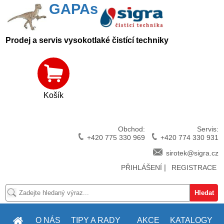
GAPAs
Prodej a servis vysokotlaké čistící techniky
Košík
Obchod:
Servis:
+420 775 330 969
+420 774 330 931
sirotek@sigra.cz
|
PŘIHLÁŠENÍ
REGISTRACE
O NÁS
TIPY A RADY
AKCE
KATALOGY