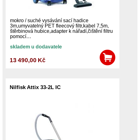
mokro / suché vysávání sací hadice
3m,umyvatelný PET fleecový filtr,kabel 7,5m,
štěrbinová hubice,adapter k nářadí,čištění filtru
pomocí…
skladem u dodavatele
13 490,00 Kč
Nilfisk Attix 33-2L IC