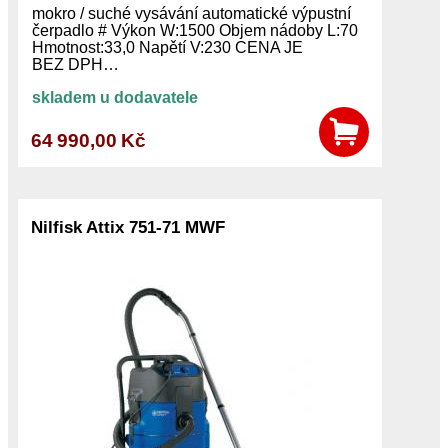
mokro / suché vysávání automatické výpustní
čerpadlo # Výkon W:1500 Objem nádoby L:70
Hmotnost:33,0 Napětí V:230 CENA JE
BEZ DPH…
skladem u dodavatele
64 990,00 Kč
Nilfisk Attix 751-71 MWF