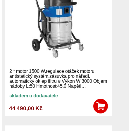
2 * motor 1500 W,regulace otáček motoru,
antistatický systém,zásuvka pro nářadí,
automatický oklep filtru # Výkon W:3000 Objem
nádoby L:50 Hmotnost:45,0 Napětí…
skladem u dodavatele
44 490,00 Kč