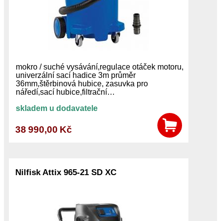
mokro / suché vysávání,regulace otáček motoru,
univerzální sací hadice 3m průměr
36mm,štěrbinová hubice, zasuvka pro
náředí,sací hubice,filtrační…
skladem u dodavatele
38 990,00 Kč
Nilfisk Attix 965-21 SD XC