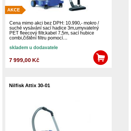
AKCE
Cena mimo akci bez DPH: 10.990,- mokro /
suché vysávání sací hadice 3m,umyvatelný
PET fleecový filtr,kabel 7,5m, sací hubice
combi,čištění filtru pomocí…
skladem u dodavatele
7 999,00 Kč
Nilfisk Attix 30-01