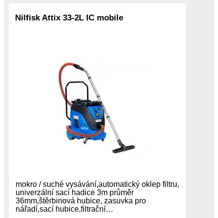
Nilfisk Attix 33-2L IC mobile
mokro / suché vysávání,automatický oklep filtru,
univerzální sací hadice 3m průměr
36mm,štěrbinová hubice, zasuvka pro
nářadí,sací hubice,filtrační…