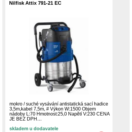
Nilfisk Attix 791-21 EC
mokro / suché vysávání antistatická sací hadice
3,5m,kabel 7,5m, # Výkon W:1500 Objem
nádoby L:70 Hmotnost:25,0 Napětí V:230 CENA
JE BEZ DPH…
skladem u dodavatele