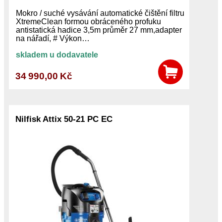
Mokro / suché vysávání automatické čištění filtru
XtremeClean formou obráceného profuku
antistatická hadice 3,5m průměr 27 mm,adapter
na nářadí, # Výkon…
skladem u dodavatele
34 990,00 Kč
Nilfisk Attix 50-21 PC EC