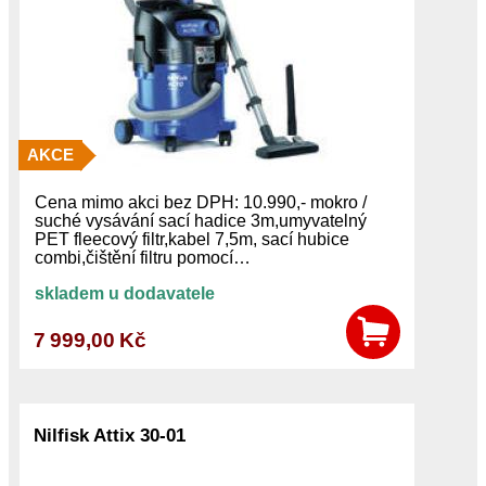
AKCE
Cena mimo akci bez DPH: 10.990,- mokro /
suché vysávání sací hadice 3m,umyvatelný
PET fleecový filtr,kabel 7,5m, sací hubice
combi,čištění filtru pomocí…
skladem u dodavatele
7 999,00 Kč
Nilfisk Attix 30-01