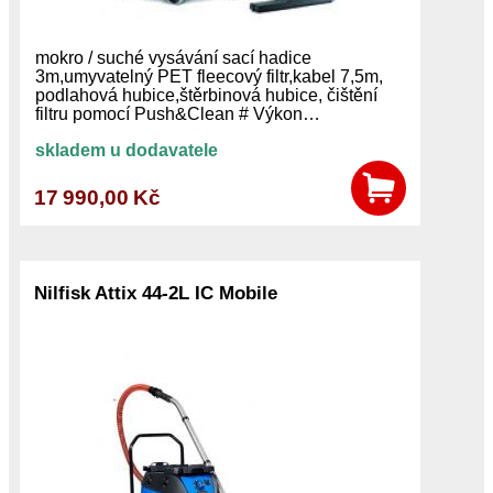
mokro / suché vysávání sací hadice
3m,umyvatelný PET fleecový filtr,kabel 7,5m,
podlahová hubice,štěrbinová hubice, čištění
filtru pomocí Push&Clean # Výkon…
skladem u dodavatele
17 990,00 Kč
Nilfisk Attix 44-2L IC Mobile