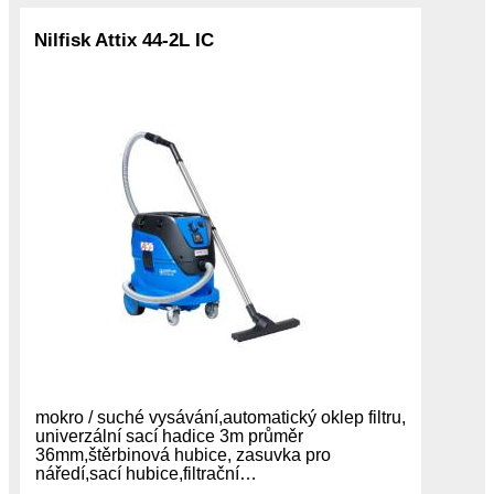
Nilfisk Attix 44-2L IC
mokro / suché vysávání,automatický oklep filtru,
univerzální sací hadice 3m průměr
36mm,štěrbinová hubice, zasuvka pro
náředí,sací hubice,filtrační…