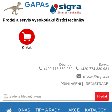
GAPAs
Prodej a servis vysokotlaké čistící techniky
Košík
Obchod:
Servis:
+420 775 330 969
+420 774 330 931
sirotek@sigra.cz
|
PŘIHLÁŠENÍ
REGISTRACE
O NÁS
TIPY A RADY
AKCE
KATALOGY