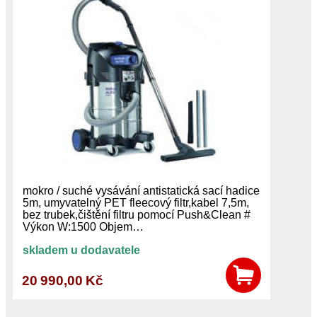
mokro / suché vysávání antistatická sací hadice
5m, umyvatelný PET fleecový filtr,kabel 7,5m,
bez trubek,čištění filtru pomocí Push&Clean #
Výkon W:1500 Objem…
skladem u dodavatele
20 990,00 Kč