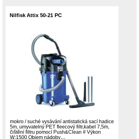
Nilfisk Attix 50-21 PC
mokro / suché vysávání antistatická sací hadice
5m, umyvatelný PET fleecový filtr,kabel 7,5m,
čištění filtru pomocí Push&Clean # Výkon
W:1500 Objem nádoby…