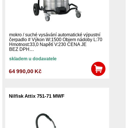
mokro / suché vysávání automatické výpustní
čerpadlo # Výkon W:1500 Objem nádoby L:70
Hmotnost:33,0 Napětí V:230 CENA JE
BEZ DPH…
skladem u dodavatele
64 990,00 Kč
Nilfisk Attix 751-71 MWF