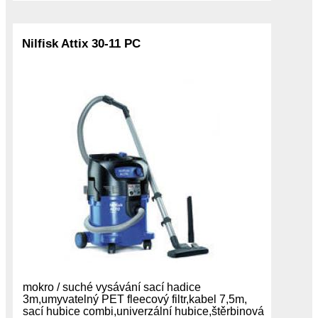
Nilfisk Attix 30-11 PC
mokro / suché vysávání sací hadice
3m,umyvatelný PET fleecový filtr,kabel 7,5m,
sací hubice combi,univerzální hubice,štěrbinová