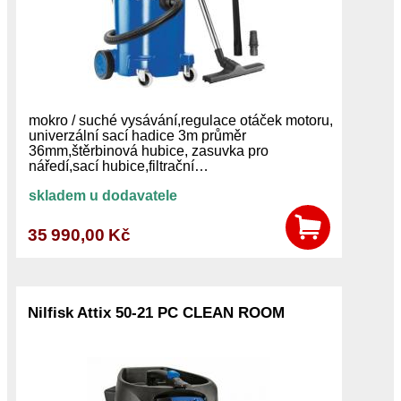
mokro / suché vysávání,regulace otáček motoru,
univerzální sací hadice 3m průměr
36mm,štěrbinová hubice, zasuvka pro
náředí,sací hubice,filtrační…
skladem u dodavatele
35 990,00 Kč
Nilfisk Attix 50-21 PC CLEAN ROOM