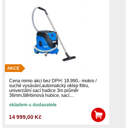
AKCE
Cena mimo akci bez DPH: 18.990,- mokro /
suché vysávání,automatický oklep filtru,
univerzální sací hadice 3m průměr
36mm,štěrbinová hubice, sací…
skladem u dodavatele
14 999,00 Kč