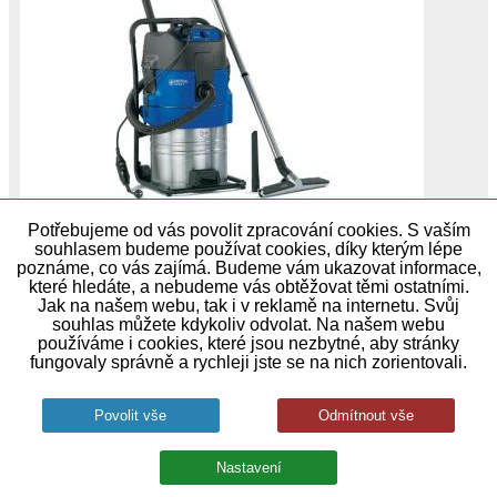
Potřebujeme od vás povolit zpracování cookies. S vaším
souhlasem budeme používat cookies, díky kterým lépe
Model určený pro hasičské sbory mokro / suché
poznáme, co vás zajímá. Budeme vám ukazovat informace,
vysávání automatické výpustní čerpadlo #
které hledáte, a nebudeme vás obtěžovat těmi ostatními.
Výkon W:1500 Objem nádoby L:70
Jak na našem webu, tak i v reklamě na internetu. Svůj
Hmotnost:31,0 Napětí V:230 CENA JE…
souhlas můžete kdykoliv odvolat. Na našem webu
používáme i cookies, které jsou nezbytné, aby stránky
skladem u dodavatele
fungovaly správně a rychleji jste se na nich zorientovali.
93 990,00 Kč
Soteco Nevada 640