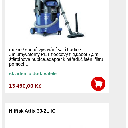
mokro / suché vysávání sací hadice
3m,umyvatelný PET fleecový filtr,kabel 7,5m,
štěrbinová hubice,adapter k nářadí,čištění filtru
pomocí…
skladem u dodavatele
13 490,00 Kč
Nilfisk Attix 33-2L IC