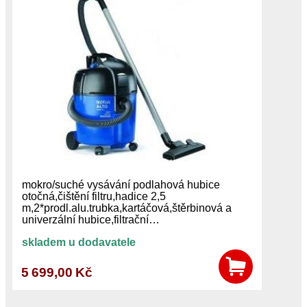
mokro/suché vysávání podlahová hubice
otočná,čištění filtru,hadice 2,5
m,2*prodl.alu.trubka,kartáčová,štěrbinová a
univerzální hubice,filtrační…
skladem u dodavatele
5 699,00 Kč