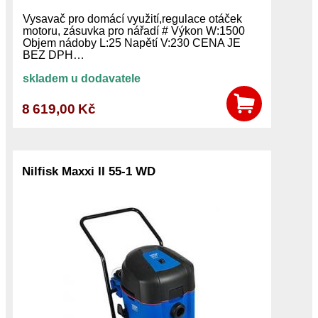
Vysavač pro domácí využití,regulace otáček
motoru, zásuvka pro nářadí # Výkon W:1500
Objem nádoby L:25 Napětí V:230 CENA JE
BEZ DPH…
skladem u dodavatele
8 619,00 Kč
Nilfisk Maxxi II 55-1 WD