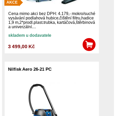
AKCE
Cena mimo akci bez DPH: 4.179,- mokro/suché
vysávání podlahová hubice,čištění filtru,hadice
1,9 m,2*prodl.plast.trubka, kartáčová,štěrbinová
a univerzální…
skladem u dodavatele
3 499,00 Kč
Nilfisk Aero 26-21 PC