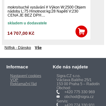
mokro/suché vysávání # Výkon W:2500 Objem
nádoby L:75 Hmotnost kg:28 Napětí V:230
CENA JE BEZ DPH…
skladem u dodavatele
14 707,00 Kč
Nilfisk - Dánsko
Vše
Informace
Kde nás najdete
Nastavení cookies
Sigra.CZ s.r.o.
VOP
Václava Balého 25/1
Reklamační řád
153 00 Praha 5 – Radotín
Obchod:
+420 775 330 969
obchod@sigra.cz
Servis:
+420 774 330 931