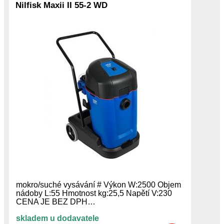
Nilfisk Maxii II 55-2 WD
mokro/suché vysávání # Výkon W:2500 Objem
nádoby L:55 Hmotnost kg:25,5 Napětí V:230
CENA JE BEZ DPH…
skladem u dodavatele