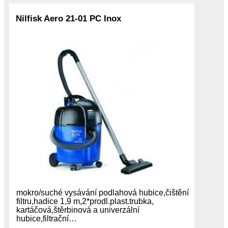
Nilfisk Aero 21-01 PC Inox
mokro/suché vysávání podlahová hubice,čištění
filtru,hadice 1,9 m,2*prodl.plast.trubka,
kartáčová,štěrbinová a univerzální
hubice,filtrační…