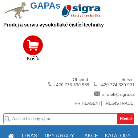
GAPAs
Prodej a servis vysokotlaké čistící techniky
Košík
Obchod:
Servis:
+420 775 330 969
+420 774 330 931
sirotek@sigra.cz
|
PŘIHLÁŠENÍ
REGISTRACE
O NÁS
TIPY A RADY
AKCE
KATALOGY