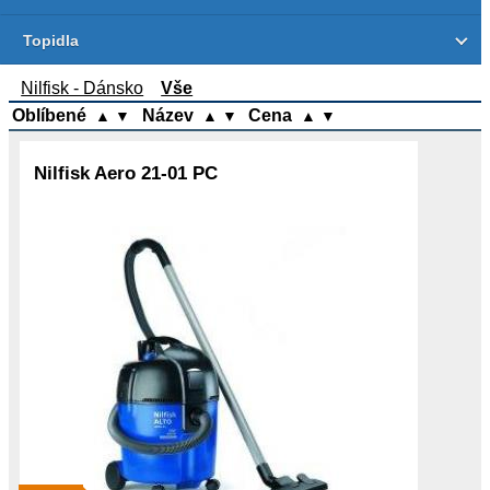
Topidla
Nilfisk - Dánsko
Vše
Oblíbené
Název
Cena
▲
▼
▲
▼
▲
▼
Nilfisk Aero 21-01 PC