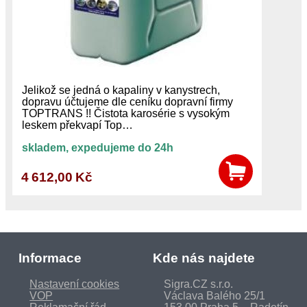
Jelikož se jedná o kapaliny v kanystrech,
dopravu účtujeme dle ceníku dopravní firmy
TOPTRANS !! Čistota karosérie s vysokým
leskem překvapí Top…
skladem, expedujeme do 24h
4 612,00 Kč
Informace
Kde nás najdete
Nastavení cookies
Sigra.CZ s.r.o.
VOP
Václava Balého 25/1