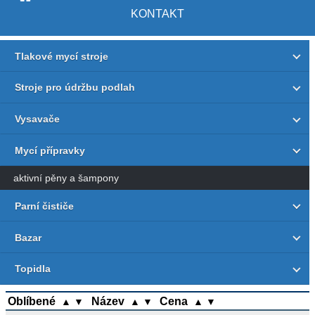
KONTAKT
Tlakové mycí stroje
Stroje pro údržbu podlah
Vysavače
Mycí přípravky
aktivní pěny a šampony
Parní čističe
Bazar
Topidla
Oblíbené
Název
Cena
▲
▼
▲
▼
▲
▼