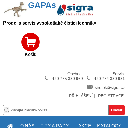
GAPAs
Prodej a servis vysokotlaké čistící techniky
Košík
Obchod:
Servis:
+420 775 330 969
+420 774 330 931
sirotek@sigra.cz
|
PŘIHLÁŠENÍ
REGISTRACE
O NÁS
TIPY A RADY
AKCE
KATALOGY