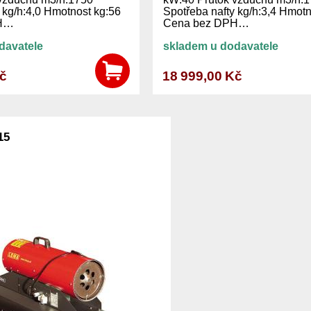
 kg/h:4,0 Hmotnost kg:56
Spotřeba nafty kg/h:3,4 Hmotn
PH…
Cena bez DPH…
davatele
skladem u dodavatele
Kč
18 999,00 Kč
15