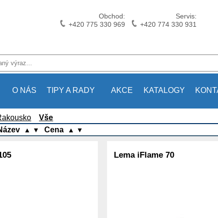
Obchod:
Servis:
+420 775 330 969
+420 774 330 931
O NÁS
TIPY A RADY
AKCE
KATALOGY
KONT
 Rakousko
Vše
Název
Cena
▲
▼
▲
▼
105
Lema iFlame 70