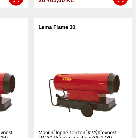
26 405,00 Kč
Lema Flame 30
evnost
Mobilní topné zařízení # Výhřevnost
1750
kW:30 Průtok vzduchu m3/h:1780