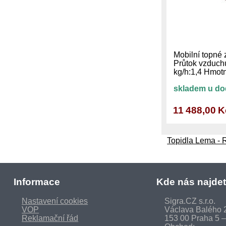
Mobilní topné 
Průtok vzduch
kg/h:1,4 Hmo
skladem u do
11 488,00 K
Topidla Lema -
Informace
Kde nás najde
Nastavení cookies
Sigra.CZ s.r.o.
VOP
Václava Balého 
Reklamační řád
153 00 Praha 5 –