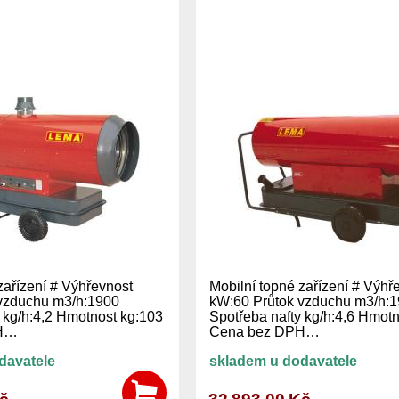
zařízení # Výhřevnost
Mobilní topné zařízení # Výhř
vzduchu m3/h:1900
kW:60 Průtok vzduchu m3/h:
 kg/h:4,2 Hmotnost kg:103
Spotřeba nafty kg/h:4,6 Hmotn
PH…
Cena bez DPH…
davatele
skladem u dodavatele