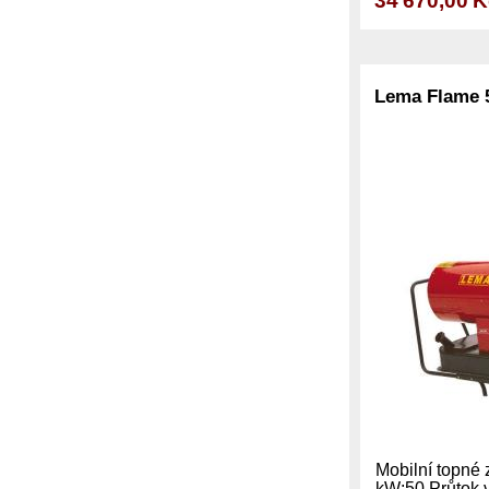
34 670,00 
Lema Flame 
Mobilní topné 
kW:50 Průtok 