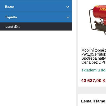
Bazar
Topidla
topná děla
Mobilní topné 
kW:105 Průtok
Spotřeba nafty
Cena bez D
skladem u do
43 637,00 
Lema iFlame