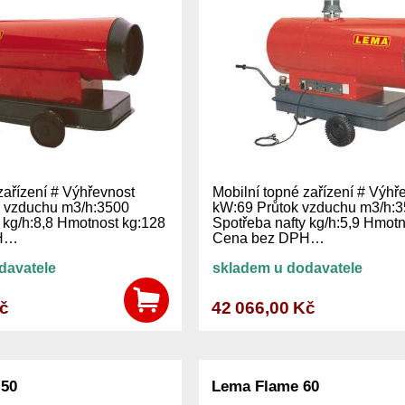
zařízení # Výhřevnost
Mobilní topné zařízení # Výhř
 vzduchu m3/h:3500
kW:69 Průtok vzduchu m3/h:
 kg/h:8,8 Hmotnost kg:128
Spotřeba nafty kg/h:5,9 Hmot
PH…
Cena bez DPH…
davatele
skladem u dodavatele
Kč
42 066,00 Kč
 50
Lema Flame 60