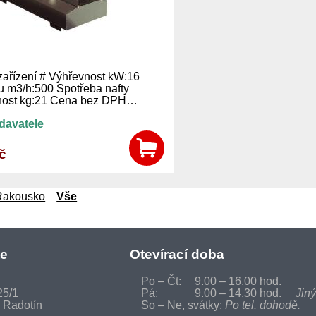
zařízení # Výhřevnost kW:16
u m3/h:500 Spotřeba nafty
tnost kg:21 Cena bez DPH…
davatele
č
 Rakousko
Vše
te
Otevírací doba
Po – Čt:
9.00 – 16.00 hod.
25/1
Pá:
9.00 – 14.30 hod.
Jiný
 Radotín
So – Ne, svátky:
Po tel. dohodě.