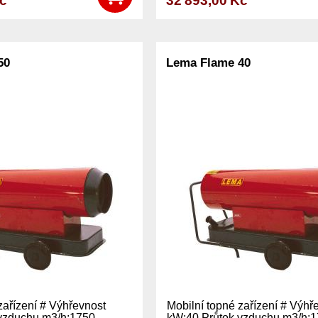
Kč
32 893,00 Kč
50
Lema Flame 40
zařízení # Výhřevnost
Mobilní topné zařízení # Výhř
vzduchu m3/h:1750
kW:40 Průtok vzduchu m3/h: