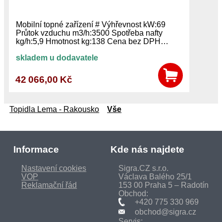
Mobilní topné zařízení # Výhřevnost kW:69
Průtok vzduchu m3/h:3500 Spotřeba nafty
kg/h:5,9 Hmotnost kg:138 Cena bez DPH…
skladem u dodavatele
42 066,00 Kč
Topidla Lema - Rakousko
Vše
Informace
Kde nás najdete
Nastavení cookies
Sigra.CZ s.r.o.
VOP
Václava Balého 25/1
Reklamační řád
153 00 Praha 5 – Radotín
Obchod:
+420 775 330 969
obchod@sigra.cz
Servis: