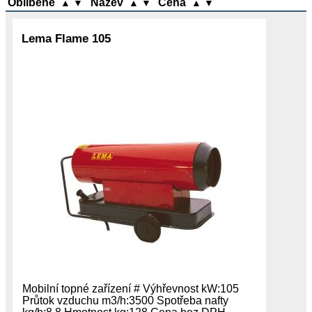
Oblíbené
Název
Cena
▲
▼
▲
▼
▲
▼
Lema Flame 105
Mobilní topné zařízení # Výhřevnost kW:105
Průtok vzduchu m3/h:3500 Spotřeba nafty