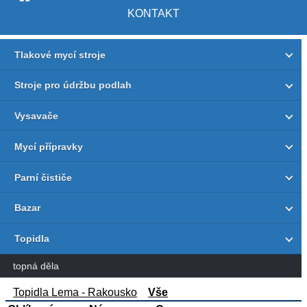
KONTAKT
Tlakové mycí stroje
Stroje pro údržbu podlah
Vysavače
Mycí přípravky
Parní čističe
Bazar
Topidla
topná děla
Topidla Lema - Rakousko
Vše