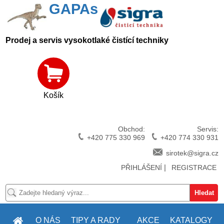
GAPAs
Prodej a servis vysokotlaké čistící techniky
Košík
Obchod:
Servis:
+420 775 330 969
+420 774 330 931
sirotek@sigra.cz
|
PŘIHLÁŠENÍ
REGISTRACE
O NÁS
TIPY A RADY
AKCE
KATALOGY