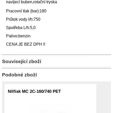
navíjecí buben,rotační tryska
Pracovní tlak (bar):180
Průtok vody l/h:750
Spotřeba L/h:5,0
Palivo:benzin
CENA JE BEZ DPH !!
Související zboží
Podobné zboží
Nilfisk MC 2C-160/740 PET