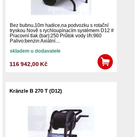
Bez bubnu,10m hadice,na podvozku s rotační
tryskou Nově s rychloupínacím systémem D12 #
Pracovní tlak (bar):250 Průtok vody l/h:960
Palivo:benzin Axiální…
skladem u dodavatele
116 942,00 Kč
Kränzle B 270 T (D12)