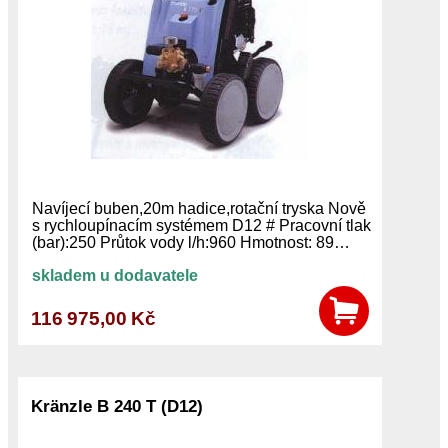
Navíjecí buben,20m hadice,rotační tryska Nově
s rychloupínacím systémem D12 # Pracovní tlak
(bar):250 Průtok vody l/h:960 Hmotnost: 89…
skladem u dodavatele
116 975,00 Kč
Kränzle B 240 T (D12)