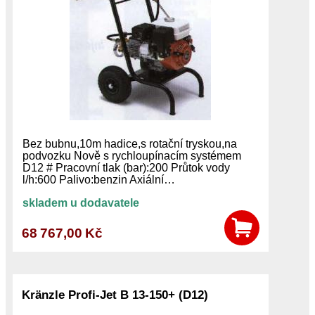
Bez bubnu,10m hadice,s rotační tryskou,na
podvozku Nově s rychloupínacím systémem
D12 # Pracovní tlak (bar):200 Průtok vody
l/h:600 Palivo:benzin Axiální…
skladem u dodavatele
68 767,00 Kč
Kränzle Profi-Jet B 13-150+ (D12)