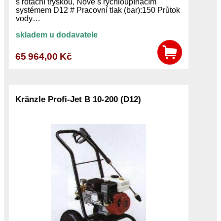
s rotační tryskou, Nově s rychloupínacím
systémem D12 # Pracovní tlak (bar):150 Průtok
vody…
skladem u dodavatele
65 964,00 Kč
Kränzle Profi-Jet B 10-200 (D12)