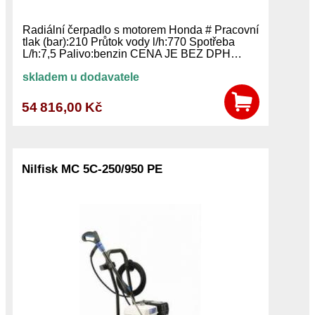
Radiální čerpadlo s motorem Honda # Pracovní
tlak (bar):210 Průtok vody l/h:770 Spotřeba
L/h:7,5 Palivo:benzin CENA JE BEZ DPH…
skladem u dodavatele
54 816,00 Kč
Nilfisk MC 5C-250/950 PE