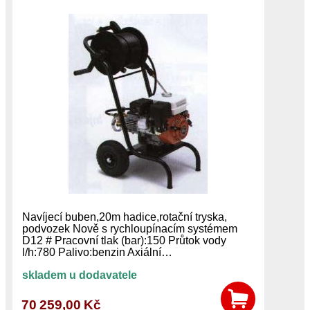
Navíjecí buben,20m hadice,rotační tryska,
podvozek Nově s rychloupínacím systémem
D12 # Pracovní tlak (bar):150 Průtok vody
l/h:780 Palivo:benzin Axiální…
skladem u dodavatele
70 259,00 Kč