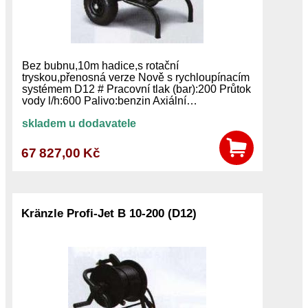
Bez bubnu,10m hadice,s rotační
tryskou,přenosná verze Nově s rychloupínacím
systémem D12 # Pracovní tlak (bar):200 Průtok
vody l/h:600 Palivo:benzin Axiální…
skladem u dodavatele
67 827,00 Kč
Kränzle Profi-Jet B 10-200 (D12)