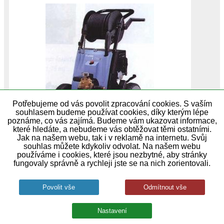
Potřebujeme od vás povolit zpracování cookies. S vaším
souhlasem budeme používat cookies, díky kterým lépe
poznáme, co vás zajímá. Budeme vám ukazovat informace,
které hledáte, a nebudeme vás obtěžovat těmi ostatními.
Jak na našem webu, tak i v reklamě na internetu. Svůj
souhlas můžete kdykoliv odvolat. Na našem webu
používáme i cookies, které jsou nezbytné, aby stránky
Navíjecí buben,20m hadice,rotační tryska Nově
fungovaly správně a rychleji jste se na nich zorientovali.
s rychloupínacím systémem D12 # Pracovní tlak
(bar):220 Průtok vody l/h:960 Hmotnost: 89…
skladem u dodavatele
121 159,00 Kč