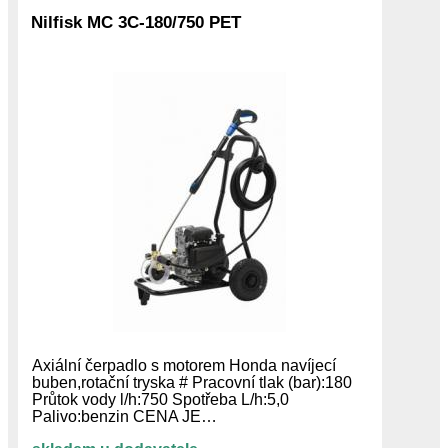
Nilfisk MC 3C-180/750 PET
Axiální čerpadlo s motorem Honda navíjecí
buben,rotační tryska # Pracovní tlak (bar):180
Průtok vody l/h:750 Spotřeba L/h:5,0
Palivo:benzin CENA JE…