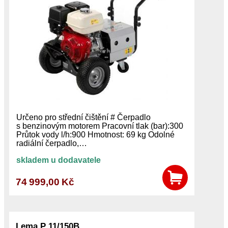
Určeno pro střední čištění # Čerpadlo
s benzinovým motorem Pracovní tlak (bar):300
Průtok vody l/h:900 Hmotnost: 69 kg Odolné
radiální čerpadlo,…
skladem u dodavatele
74 999,00 Kč
Lema P 11/150B