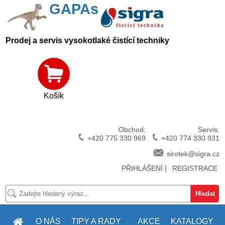
GAPAs
Prodej a servis vysokotlaké čistící techniky
Košík
Obchod:
Servis:
+420 775 330 969
+420 774 330 931
sirotek@sigra.cz
|
PŘIHLÁŠENÍ
REGISTRACE
O NÁS
TIPY A RADY
AKCE
KATALOGY