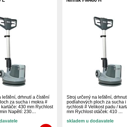
0 L
Nilfisk FM400 H
 leštění, drhnutí a čístění
Stroj určený na leštění, drhnutí
loch za sucha i mokra #
podlahových ploch za sucha 
/ kartáče: 430 mm Rychlost
rychlosti # Velikost padu / kar
t/min Napětí: 230…
mm Rychlost otáček: 410 …
davatele
skladem u dodavatele