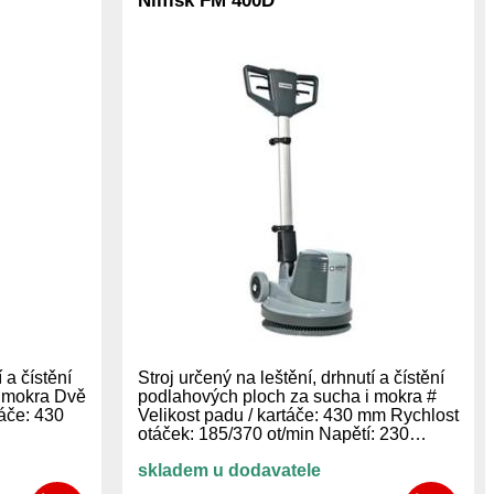
Nilfisk FM 400D
 a čístění
Stroj určený na leštění, drhnutí a čístění
i mokra Dvě
podlahových ploch za sucha i mokra #
táče: 430
Velikost padu / kartáče: 430 mm Rychlost
otáček: 185/370 ot/min Napětí: 230…
skladem u dodavatele