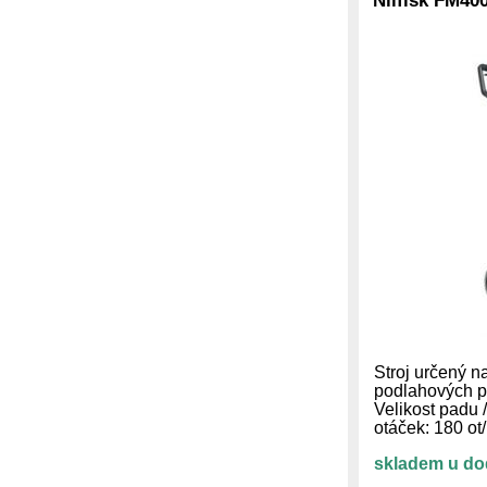
Nilfisk FM40
Stroj určený na
podlahových p
Velikost padu 
otáček: 180 o
skladem u do