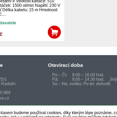
leštění # Velikost kartáče: 510
táček: 1500 ot/min Napětí: 230 V
W Délka kabelu: 15 m Hmotnost:
JE…
davatele
Kč
te
Otevírací doba
Po – Čt:
9.00 – 16.00 hod.
25/1
Pá:
9.00 – 14.30 hod.
Jiný
 Radotín
So – Ne, svátky:
Po tel. dohodě.
0 969
ra.cz
0 931
a.cz
uhlasem budeme používat cookies, díky kterým lépe poznáme, co