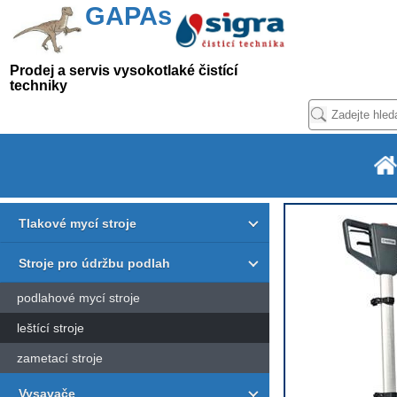
GAPAs
Prodej a servis vysokotlaké čistící
techniky
Tlakové mycí stroje
Stroje pro údržbu podlah
podlahové mycí stroje
leštící stroje
zametací stroje
Vysavače