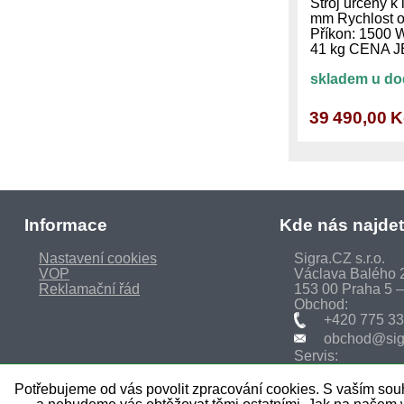
Stroj určený k 
mm Rychlost o
Příkon: 1500 
41 kg CENA 
skladem u do
39 490,00 
Informace
Kde nás najde
Nastavení cookies
Sigra.CZ s.r.o.
VOP
Václava Balého 
Reklamační řád
153 00 Praha 5 –
Obchod:
+420 775 33
obchod@sig
Servis:
+420 774 33
sirotek@sigr
Potřebujeme od vás povolit zpracování cookies. S vaším so