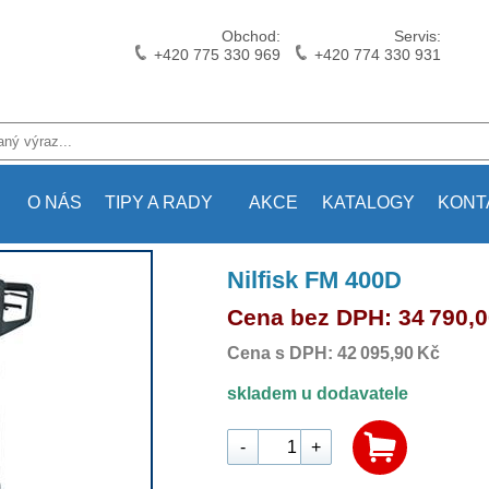
Obchod:
Servis:
+420 775 330 969
+420 774 330 931
O NÁS
TIPY A RADY
AKCE
KATALOGY
KONT
Nilfisk FM 400D
Cena bez DPH: 34 790,0
Cena s DPH: 42 095,90 Kč
skladem u dodavatele
-
+