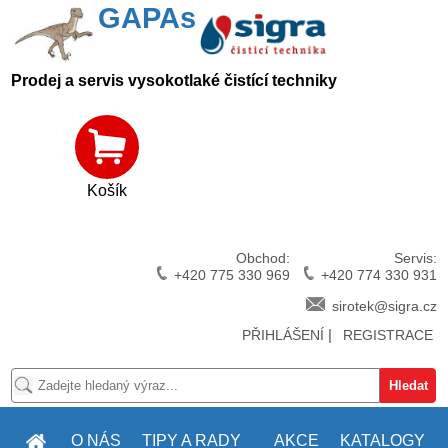
GAPAs
Prodej a servis vysokotlaké čistící techniky
Košík
Obchod:
Servis:
+420 775 330 969
+420 774 330 931
sirotek@sigra.cz
|
PŘIHLÁŠENÍ
REGISTRACE
O NÁS
TIPY A RADY
AKCE
KATALOGY