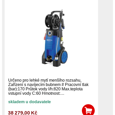
Určeno pro lehké mytí menšího rozsahu,
Zařízení s navíjecím bubnem # Pracovní tlak
(bar):170 Průtok vody l/h:820 Max.teplota
vstupní vody C:60 Hmotnost:…
skladem u dodavatele
38 279,00 Kč