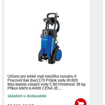
Určeno pro lehké mytí menšího rozsahu #
Pracovní tlak (bar):170 Průtok vody l/h:820
Max.teplota vstupní vody C:60 Hmotnost: 36 kg
Příkon kW/V:4,4/400 CENA JE…
skladem u dodavatele