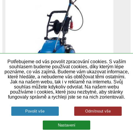
Potřebujeme od vás povolit zpracování cookies. S vaším
souhlasem budeme používat cookies, díky kterým lépe
poznáme, co vás zajímá. Budeme vám ukazovat informace,
které hledáte, a nebudeme vás obtěžovat těmi ostatními.
Tlak a průtok vody v nejlepší kombinaci pro
Jak na našem webu, tak i v reklamě na internetu. Svůj
denní užívání Určeno pro středně těžké čištění
souhlas můžete kdykoliv odvolat. Na našem webu
Nová řada čerpadel NA5 s keramickými písty
používáme i cookies, které jsou nezbytné, aby stránky
Vysoká…
fungovaly správně a rychleji jste se na nich zorientovali.
skladem u dodavatele
63 990,00 Kč