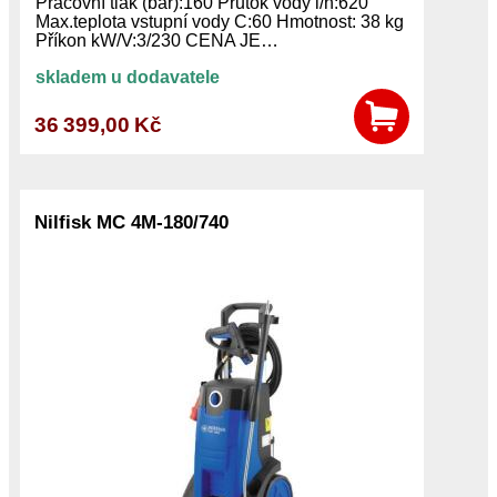
Pracovní tlak (bar):160 Průtok vody l/h:620
Max.teplota vstupní vody C:60 Hmotnost: 38 kg
Příkon kW/V:3/230 CENA JE…
skladem u dodavatele
36 399,00 Kč
Nilfisk MC 4M-180/740