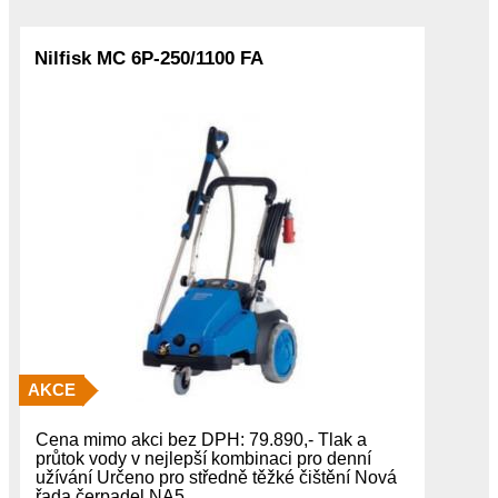
Nilfisk MC 6P-250/1100 FA
AKCE
Cena mimo akci bez DPH: 79.890,- Tlak a
průtok vody v nejlepší kombinaci pro denní
užívání Určeno pro středně těžké čištění Nová
řada čerpadel NA5,…