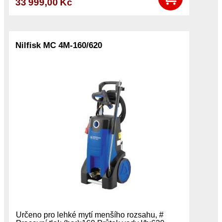
33 999,00 Kč
Nilfisk MC 4M-160/620
Určeno pro lehké mytí menšího rozsahu, #