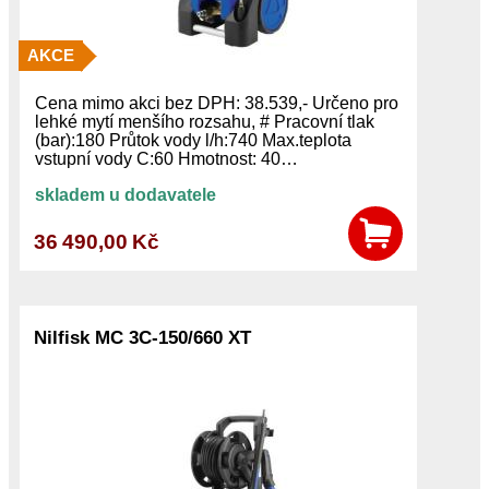
AKCE
Cena mimo akci bez DPH: 38.539,- Určeno pro
lehké mytí menšího rozsahu, # Pracovní tlak
(bar):180 Průtok vody l/h:740 Max.teplota
vstupní vody C:60 Hmotnost: 40…
skladem u dodavatele
36 490,00 Kč
Nilfisk MC 3C-150/660 XT