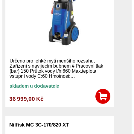
Určeno pro lehké mytí menšího rozsahu,
Zařízení s navíjecím bubnem # Pracovní tlak
(bar):150 Průtok vody l/h:660 Max.teplota
vstupní vody C:60 Hmotnost:…
skladem u dodavatele
36 999,00 Kč
Nilfisk MC 3C-170/820 XT